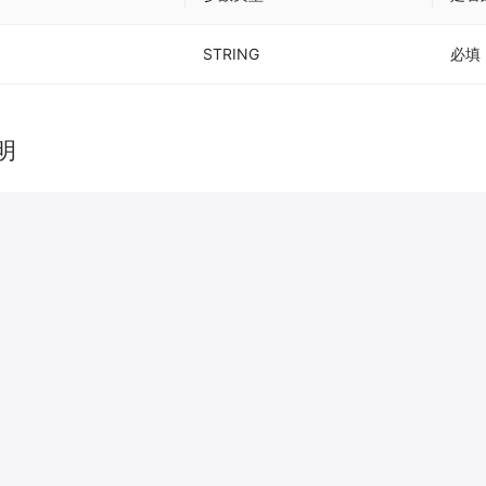
STRING
必填
明
参数类型
例子
BOOLEAN
true
STRING
32945
essResponse
OBJECT