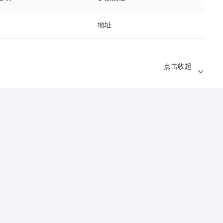
地址
点击收起
说明
返回成功
88235495498
请求唯一标识
解析后的数据