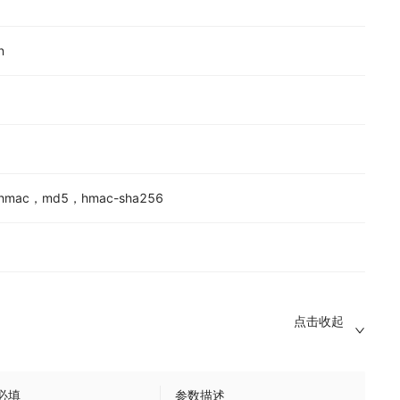
n
ac，md5，hmac-sha256
点击收起
必填
参数描述