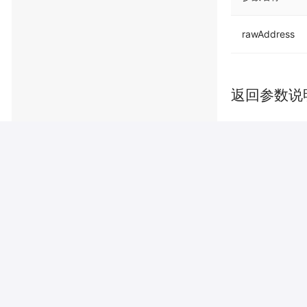
rawAddress
返回参数说
参数名称
success
traceId
rarseAddr