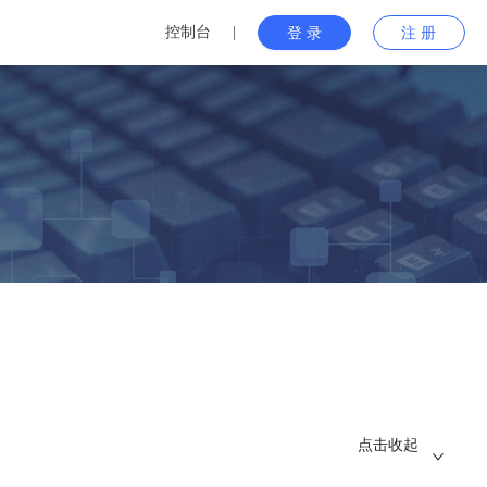
控制台
|
登 录
注 册
点击收起